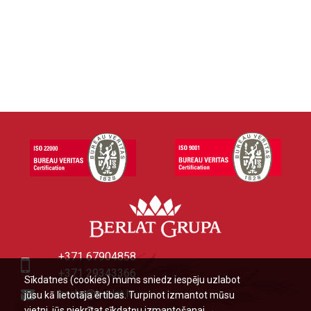
+371 67904858
+371 29343366
Sīkdatnes (cookies) mums sniedz iespēju uzlabot
berlat@berlat.lv
jūsu kā lietotāja ērtibas. Turpinot izmantot mūsu
vietni, jūs piekrītat sīkdatņu izmantošanai.