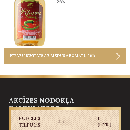
36%
PIPARU RŪGTAIS AR MEDUS AROMĀTU 36%
AKCĪZES NODOKĻA
KALKULATORS
PUDELES
Akcīzes nodokļa aprēķins alkoholiskajiem dzērieniem
L
TILPUMS
(LITRI)
(ne vīnam un alum), kas atbilstoši likumam "Par akcīzes