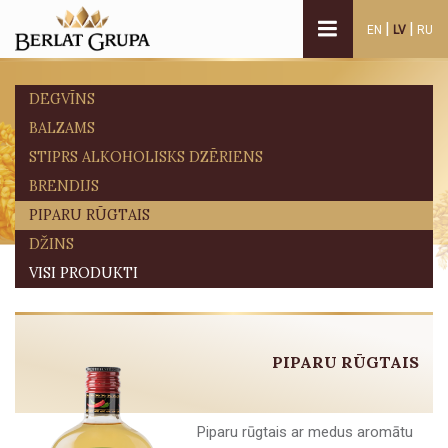
|
|
EN
LV
RU
DEGVĪNS
BALZAMS
STIPRS ALKOHOLISKS DZĒRIENS
BRENDIJS
PIPARU RŪGTAIS
DŽINS
VISI PRODUKTI
PIPARU RŪGTAIS
Piparu rūgtais ar medus aromātu