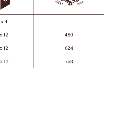
 x 4
 x 12
480
 x 12
624
 x 12
768