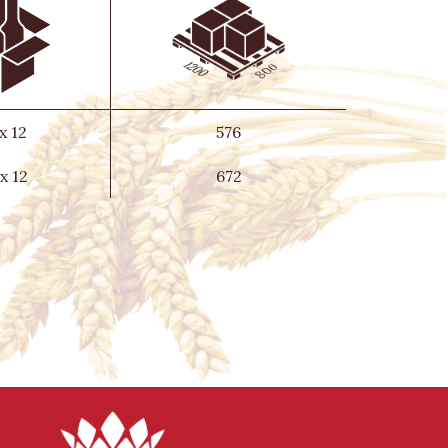
 x 12
576
 x 12
672