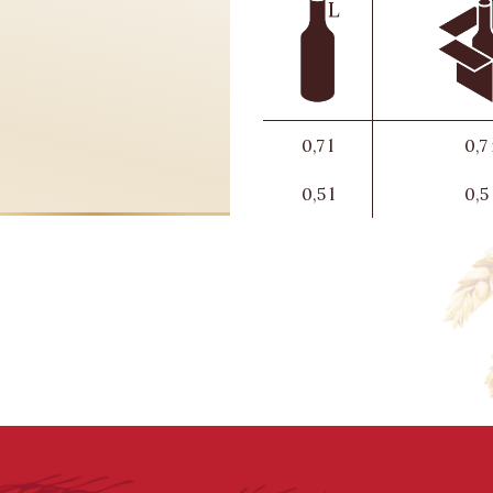
0,7 l
0,7
0,5 l
0,5