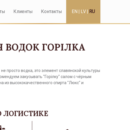
ты
Клиенты
Контакты
EN
|
LV
|
RU
 ВОДОК ГОРIЛКА
о не просто водка, это элемент славянской культуры
омендуем закусывать "Горiлку" салом с чёрным
а из высококачественного спирта "Люкс" и
 ЛОГИСТИКЕ