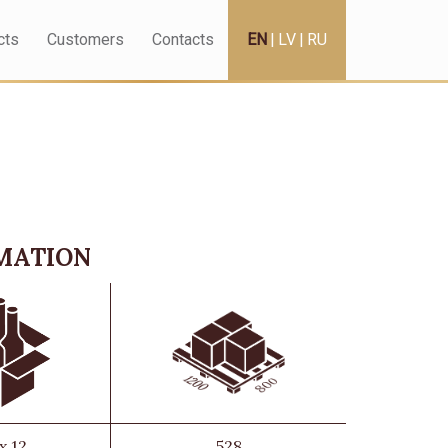
cts
Customers
Contacts
EN
|
LV
|
RU
RMATION
 x 12
528