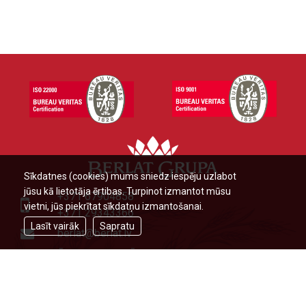
Sīkdatnes (cookies) mums sniedz iespēju uzlabot
jūsu kā lietotāja ērtibas. Turpinot izmantot mūsu
+371 67904858
vietni, jūs piekrītat sīkdatņu izmantošanai.
+371 29343366
Lasīt vairāk
Sapratu
berlat@berlat.lv
Ādažu novads, Ādaži,Veckūlu iela
46,LV2164,Latvija