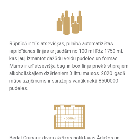
Rūpnīcā ir trīs atsevišķas, pilnībā automatizētas
iepildīšanas līnijas ar jaudām no 100 ml līdz 1750 ml,
kas ļauj izmantot dažādu veidu pudeles un formas.
Mums ir arī atsevišķa bag-in-box līnija priekš stiprajiem
alkoholiskajiem dzērieniem 3 litru maisos. 2020. gadā
mūsu uzņēmums ir saražojis vairāk nekā 8500000
pudeles.
Berlat Grupai ir divas akcīzes noliktavas Ādažos un