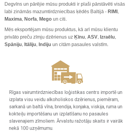
Degvīns un pārējie mūsu produkti ir plaši pārstāvēti visās
labi zināmās mazumtirdzniecības ķēdēs Baltijā -
RIMI
,
Maxima
,
Norfa
,
Mego
un citi.
Mēs eksportējam mūsu produktus, kā arī mūsu klientu
privāto preču zīmju dzērienus uz
Ķīnu
,
ASV
,
Izraēlu
,
Spāniju
,
Itāliju
,
Indiju
un citām pasaules valstīm.
Rīgas vairumtirdzniecības loģistikas centrs importē un
izplata visu veidu alkoholiskos dzērienus, piemēram,
sarkanā un baltā vīna, brendija, konjaka, viskija, ruma un
kokteiļu importēšanu un izplatīšanu no pasaules
slavenajiem zīmoliem. Ārvalstu ražotāju skaits ir vairāk
nekā 100 uzņēmumu.