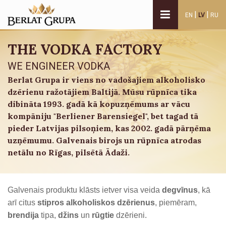
|
|
EN
LV
RU
THE VODKA FACTORY
WE ENGINEER VODKA
Berlat Grupa ir viens no vadošajiem alkoholisko
dzērienu ražotājiem Baltijā. Mūsu rūpnīca tika
dibināta 1993. gadā kā kopuzņēmums ar vācu
kompāniju "Berliener Barensiegel", bet tagad tā
pieder Latvijas pilsoņiem, kas 2002. gadā pārņēma
uzņēmumu. Galvenais birojs un rūpnīca atrodas
netālu no Rīgas, pilsētā Ādaži.
Galvenais produktu klāsts ietver visa veida
degvīnus
, kā
arī citus
stipros alkoholiskos dzērienus
, piemēram,
brendija
tipa,
džins
un
rūgtie
dzērieni.