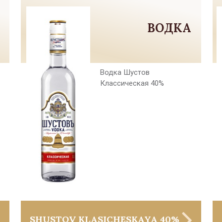
ВОДКА
Водка Шустов
Классическая 40%
SHUSTOV KLASICHESKAYA 40%