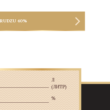
RUDZU 40%
Л
(ЛИТР)
%