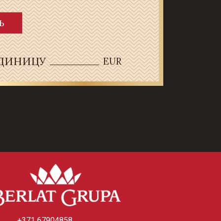
Ь
ЕДИНИЦУ
EUR
+371 67904858